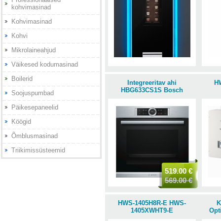
kohvimasinad
Kohvimasinad
Kohvi
Mikrolaineahjud
Väikesed kodumasinad
Boilerid
Integreeritav ahi
H
HBG633CS1S Bosch
Soojuspumbad
Päikesepaneelid
Köögid
Õmblusmasinad
Triikimissüsteemid
519.00 €
569.00 €
HWS-1405H8R-E HWS-
K
1405XWHT9-E
Opt