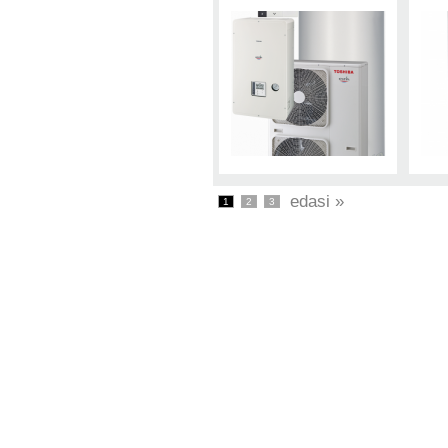
edasi »
1
2
3