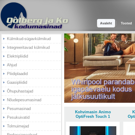
Avaleht
Tooted
Külmikud-sügavkülmikud
Integreeritavad külmikud
Elektripliidid
Ahjud
Pliidiplaadid
Gaasipliidid
Õhupuhastajad
Nõudepesumasinad
Pesumasinad
Kohvimasin Animo
K
OptiFresh Touch 1
Opt
Pesukuivatid
Tolmuimejad
Professionaalsed