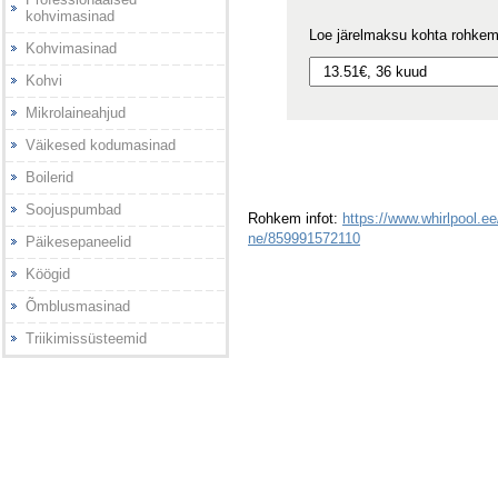
kohvimasinad
Loe järelmaksu kohta rohke
Kohvimasinad
Kohvi
Mikrolaineahjud
Väikesed kodumasinad
Boilerid
Soojuspumbad
Rohkem infot:
https://www.whirlpool.ee/
ne/859991572110
Päikesepaneelid
Köögid
Õmblusmasinad
Triikimissüsteemid