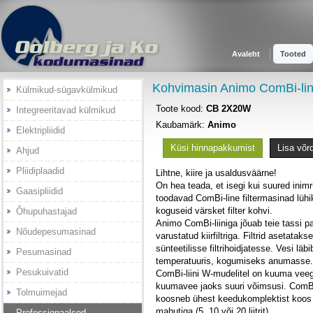
Avaleht
Tooted
Kohvimasin Animo ComBi-l
Külmikud-sügavkülmikud
Toote kood:
CB 2X20W
Integreeritavad külmikud
Kaubamärk:
Animo
Elektripliidid
Küsi hinnapakkumist
Lisa võr
Ahjud
Pliidiplaadid
Lihtne, kiire ja usaldusväärne!
On hea teada, et isegi kui suured ini
Gaasipliidid
toodavad ComBi-line filtermasinad lühi
koguseid värsket filter kohvi.
Õhupuhastajad
Animo ComBi-liiniga jõuab teie tassi p
Nõudepesumasinad
varustatud kiirfiltriga. Filtrid asetatak
sünteetilisse filtrihoidjatesse. Vesi läb
Pesumasinad
temperatuuris, kogumiseks anumasse.
Pesukuivatid
ComBi-liini W-mudelitel on kuuma veeg
kuumavee jaoks suuri võimsusi. ComB
Tolmuimejad
koosneb ühest keedukomplektist koos 
mahutiga (5, 10 või 20 liitrit).
Professionaalsed