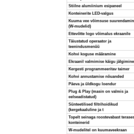
Stiilne alumiinium esipaneel
Konteinerite LED-valgus
Kuuma vee võimsuse suurendamin
(W-mudelid)
Ettevõtte logo võimalus ekraanile
Täiustatud operaator ja
teenindusmenüü
Kohvi koguse määramine
Ekraanil valmimise käigu jälgimine
Kergesti programmeeritav taimer
Kohvi annustamise nõuanded
Päeva ja üldkogu loendur
Plug & Play (masin on valmis ja
eelseadistatud)
Sünteetilised filtrihoidikud
(kergekaaluline ja t
Topelt seinaga roostevabast terases
konteinerid
W-mudelitel on kuumaveekraan