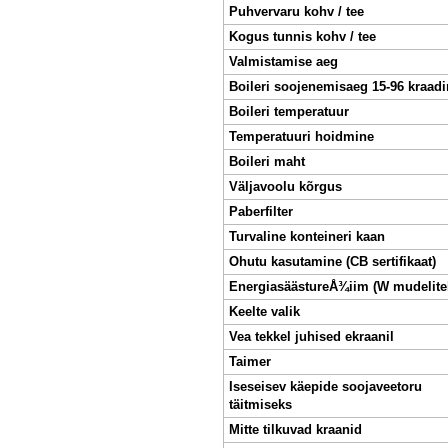
Puhvervaru kohv / tee
Kogus tunnis kohv / tee
Valmistamise aeg
Boileri soojenemisaeg 15-96 kraadi
Boileri temperatuur
Temperatuuri hoidmine
Boileri maht
Väljavoolu kõrgus
Paberfilter
Turvaline konteineri kaan
Ohutu kasutamine (CB sertifikaat)
EnergiasäästureÅ¾iim (W mudelite
Keelte valik
Vea tekkel juhised ekraanil
Taimer
Iseseisev käepide soojaveetoru
täitmiseks
Mitte tilkuvad kraanid