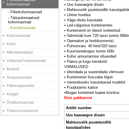
kohvimasinad
• Uus kaasaegne disain
• Mahtuvuslik puutetundlik kasutajaliid
- Filterkohvimasinad
• Lihtne hooldus
- Täisautomaatsed
• Väga ohutu kasutada
kohvimasinad
• Led-valgustus konteinerites
- Kombimasinad
• Konteinerid on täiesti isoleeritud
Kohvimasinad
• Valmistab kuni 720 tassi tunnis 90liitr
• Operaatori ja hooldusmenüü
Kohvi
• Puhvervaru 40 liitrit/320 tassi
• Kuumaveekogus tunnis 60ltr.
Mikrolaineahjud
• Kohvi annustamise nõuanded
Väikesed kodumasinad
• Päeva ja kogu loendurid
VõIMALUSED
Boilerid
• ühendada ja suurendada võimsust
• Konteinerist lisa-vaba tilguti
Soojuspumbad
• merenduseks kasutatavad mudelid
Päikesepaneelid
• Puudutamis kaitse
•Mugav konteineri kaane kinnitus
Köögid
Küsi pakkumist
Õmblusmasinad
Artikli number
Triikimissüsteemid
Uus kaasaegne disain
Mahtuvuslik puutetundlik
kasutajaliides