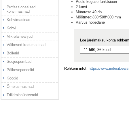
Poole koguse funktsioon
2 korvi
Professionaalsed
kohvimasinad
Müratase 49 db
Mõõtmed:850*598*600 mm
Kohvimasinad
Värvus hõbedane
Kohvi
Mikrolaineahjud
Loe järelmaksu kohta rohke
Väikesed kodumasinad
Boilerid
Soojuspumbad
Rohkem infot:
https://www.indesit.ee/
Päikesepaneelid
Köögid
Õmblusmasinad
Triikimissüsteemid