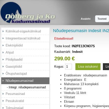
Avaleht
Tooted
Nõudepesumasin Indesit I
Külmikud-sügavkülmikud
Integreeritavad külmikud
Ettetellimisel!
Elektripliidid
Toote kood:
IN2FE13CNO7S
Kaubamärk:
Indesit
Ahjud
299.00 €
Pliidiplaadid
Gaasipliidid
Kogus:
Lisa ostukorvi
Li
Õhupuhastajad
Eraldiseisev nõudepesumasin
Energiaklass E
Nõudepesumasinad
Mahutavus 13 komplekti
- Integr. nõudepesumasinad
8 programmi
Veekulu 11 liitrit
Pesumasinad
Viitstart
Pesukuivatid
Ekraan
Kiirpesu programm, hügieenipe
Tolmuimejad