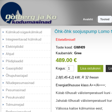
Avaleht
Tooted
Õhk-õhk soojuspump Lom
Külmikud-sügavkülmikud
Integreeritavad külmikud
Ettetellimisel!
Elektripliidid
Toote kood:
GWH09
Kaubamärk:
Gree
Ahjud
489.00 €
Pliidiplaadid
Gaasipliidid
Kogus:
Lisa ostukorvi
Li
Õhupuhastajad
2,8(0,45-4,2) kW, R 32 freoon
Nõudepesumasinad
Energiatõhususe klass A++/A+++;
Pesumasinad
Kütab tõhusalt välistemperatuuril kuni 
Pesukuivatid
Jahutab tõhusalt välistemperatuuril kun
Tolmuimejad
Välisosa kaitse külmumise eest;
Professionaalsed