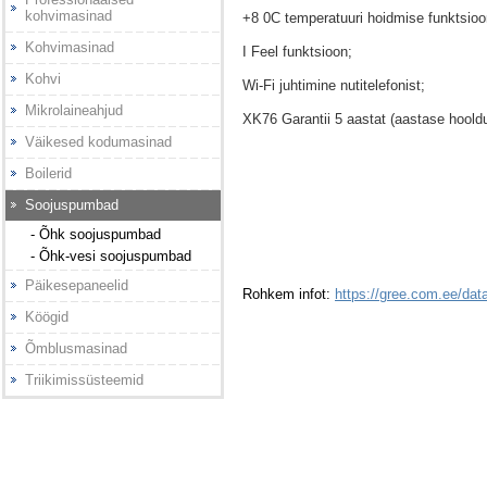
kohvimasinad
+8 0C temperatuuri hoidmise funktsioo
Kohvimasinad
I Feel funktsioon;
Kohvi
Wi-Fi juhtimine nutitelefonist;
Mikrolaineahjud
XK76 Garantii 5 aastat (aastase hooldu
Väikesed kodumasinad
Boilerid
Soojuspumbad
- Õhk soojuspumbad
- Õhk-vesi soojuspumbad
Päikesepaneelid
Rohkem infot:
https://gree.com.ee/da
Köögid
Õmblusmasinad
Triikimissüsteemid