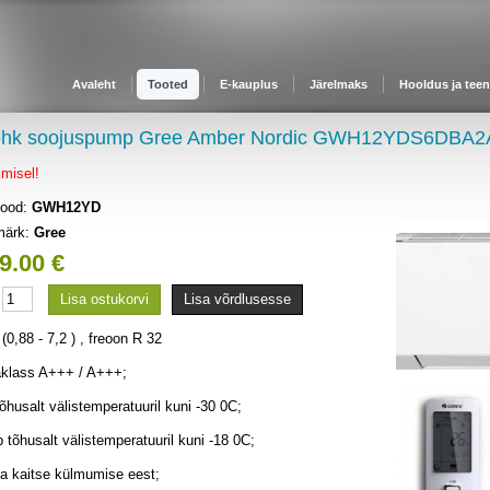
Avaleht
Tooted
E-kauplus
Järelmaks
Hooldus ja tee
õhk soojuspump Gree Amber Nordic GWH12YDS6DB
imisel!
kood:
GWH12YD
märk:
Gree
9.00 €
:
Lisa ostukorvi
Lisa võrdlusesse
(0,88 - 7,2 ) , freoon R 32
aklass A+++ / A+++;
õhusalt välistemperatuuril kuni -30 0C;
 tõhusalt välistemperatuuril kuni -18 0C;
a kaitse külmumise eest;