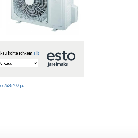
siit
aksu kohta rohkem
1772625400.pdf