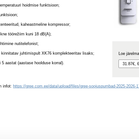
emperatuuri hoidmise funktsioon;
funktsioon;
enteeritud, kaheastmeline kompressor;
aikne töörežiim kuni 18 dB(A);
uhtimine nutitelefonist;
 kinnitatav juhtimispult XK76 komplekteeritav lisaks;
Loe järelm
i 5 aastat (aastase hoolduse korral).
 infot:
https://gree.com.ee/data/upload/files/gree-soojuspumbad-2025-2026-