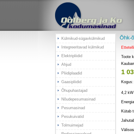
Õhk-
Külmikud-sügavkülmikud
Integreeritavad külmikud
Ettetell
Elektripliidid
Toote 
Kauba
Ahjud
1 03
Pliidiplaadid
Gaasipliidid
Kogus
Õhupuhastajad
4,2 kW 
Nõudepesumasinad
Energi
Pesumasinad
Kütab t
Pesukuivatid
Jahutab
Tolmuimejad
Välisos
Professionaalsed