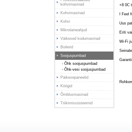
kohvimasinad
+8 0C t
Kohvimasinad
I Feel 
Kohvi
Uus pat
Mikrolaineahjud
Eriti v
Väikesed kodumasinad
Wi-Fi j
Boilerid
Seinale
Soojuspumbad
Garanti
- Õhk soojuspumbad
- Õhk-vesi soojuspumbad
Päikesepaneelid
Rohkem
Köögid
Õmblusmasinad
Triikimissüsteemid