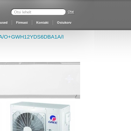
nused
Firmast
Kontakt
Ostukorv
A2A/O+GWH12YDS6DBA1A/I