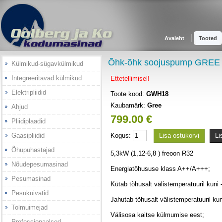
Avaleht
Tooted
Õhk-õhk soojuspump GRE
Külmikud-sügavkülmikud
Integreeritavad külmikud
Ettetellimisel!
Elektripliidid
Toote kood:
GWH18
Kaubamärk:
Gree
Ahjud
799.00 €
Pliidiplaadid
Gaasipliidid
Kogus:
Lisa ostukorvi
Li
Õhupuhastajad
5,3kW (1,12-6,8 ) freoon R32
Nõudepesumasinad
Energiatõhususe klass A++/A+++;
Pesumasinad
Kütab tõhusalt välistemperatuuril kuni 
Pesukuivatid
Jahutab tõhusalt välistemperatuuril kun
Tolmuimejad
Välisosa kaitse külmumise eest;
Professionaalsed