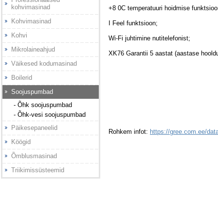
kohvimasinad
+8 0C temperatuuri hoidmise funktsioo
Kohvimasinad
I Feel funktsioon;
Kohvi
Wi-Fi juhtimine nutitelefonist;
Mikrolaineahjud
XK76 Garantii 5 aastat (aastase hooldu
Väikesed kodumasinad
Boilerid
Soojuspumbad
- Õhk soojuspumbad
- Õhk-vesi soojuspumbad
Päikesepaneelid
Rohkem infot:
https://gree.com.ee/da
Köögid
Õmblusmasinad
Triikimissüsteemid